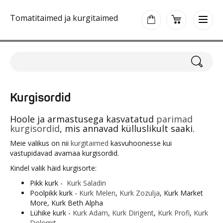
Tomatitaimed ja kurgitaimed
Kurgisordid
Hoole ja armastusega kasvatatud
parimad
kurgisordid
, mis annavad külluslikult saaki.
Meie valikus on nii
kurgitaimed
kasvuhoonesse kui
vastupidavad avamaa kurgisordid.
Kindel valik häid kurgisorte:
Pikk kurk -
Kurk Saladin
Poolpikk kurk -
Kurk Melen
,
Kurk Zozulja
, Kurk Market
More, Kurk Beth Alpha
Lühike kurk -
Kurk Adam
,
Kurk Dirigent
,
Kurk Profi
,
Kurk
Dolomit