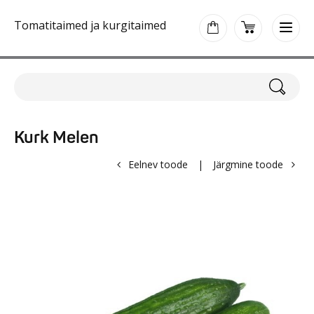
Tomatitaimed ja kurgitaimed
Kurk Melen
Eelnev toode
|
Järgmine toode